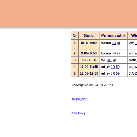
Nr
Godz
Poniedziałek
Wt
1
8:15- 9:00
basen
JR
@
WF
J
2
9:05- 9:50
basen
JR
@
ed_
3
9:55-10:40
WF
JR
@
Relk
4
11:00-11:45
ed_w
JR
59
ed_
5
12:05-12:50
ed_w
JR
59
J.A
Z
Obowiązuje od: 24.10.2022 r.
Drukuj plan
Plan lekcji