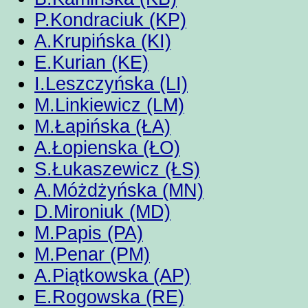
P.Kondraciuk (KP)
A.Krupińska (KI)
E.Kurian (KE)
I.Leszczyńska (LI)
M.Linkiewicz (LM)
M.Łapińska (ŁA)
A.Łopienska (ŁO)
S.Łukaszewicz (ŁS)
A.Móżdżyńska (MN)
D.Mironiuk (MD)
M.Papis (PA)
M.Penar (PM)
A.Piątkowska (AP)
E.Rogowska (RE)