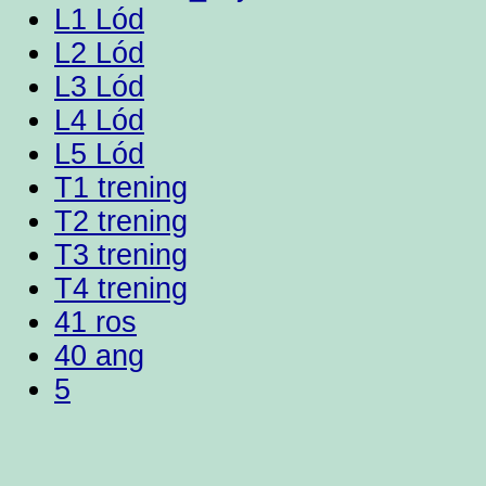
L1 Lód
L2 Lód
L3 Lód
L4 Lód
L5 Lód
T1 trening
T2 trening
T3 trening
T4 trening
41 ros
40 ang
5