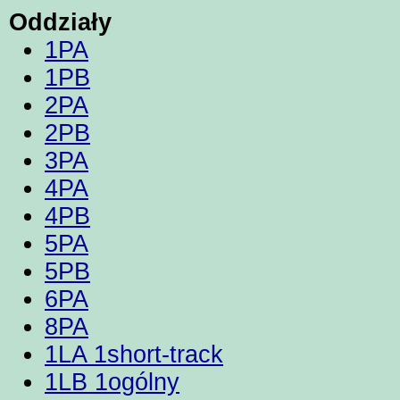
Oddziały
1PA
1PB
2PA
2PB
3PA
4PA
4PB
5PA
5PB
6PA
8PA
1LA 1short-track
1LB 1ogólny