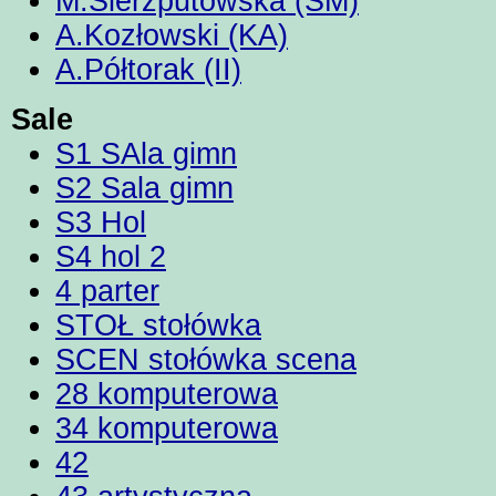
M.Sierzputowska (SM)
A.Kozłowski (KA)
A.Półtorak (II)
Sale
S1 SAla gimn
S2 Sala gimn
S3 Hol
S4 hol 2
4 parter
STOŁ stołówka
SCEN stołówka scena
28 komputerowa
34 komputerowa
42