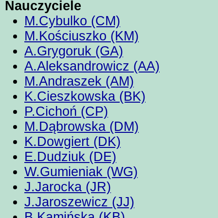
Nauczyciele
M.Cybulko (CM)
M.Kościuszko (KM)
A.Grygoruk (GA)
A.Aleksandrowicz (AA)
M.Andraszek (AM)
K.Cieszkowska (BK)
P.Cichoń (CP)
M.Dąbrowska (DM)
K.Dowgiert (DK)
E.Dudziuk (DE)
W.Gumieniak (WG)
J.Jarocka (JR)
J.Jaroszewicz (JJ)
B.Kamińska (KB)