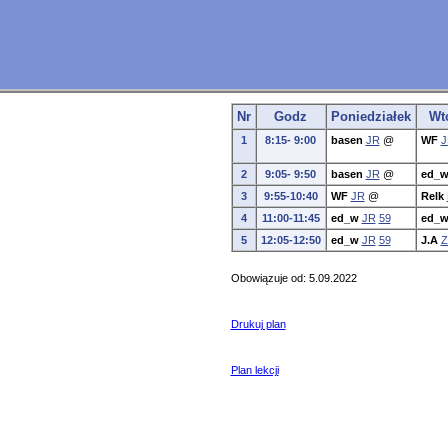
Nr
Godz
Poniedziałek
Wt
1
8:15- 9:00
basen
JR
@
WF
J
2
9:05- 9:50
basen
JR
@
ed_
3
9:55-10:40
WF
JR
@
Relk
4
11:00-11:45
ed_w
JR
59
ed_
5
12:05-12:50
ed_w
JR
59
J.A
Z
Obowiązuje od: 5.09.2022
Drukuj plan
Plan lekcji