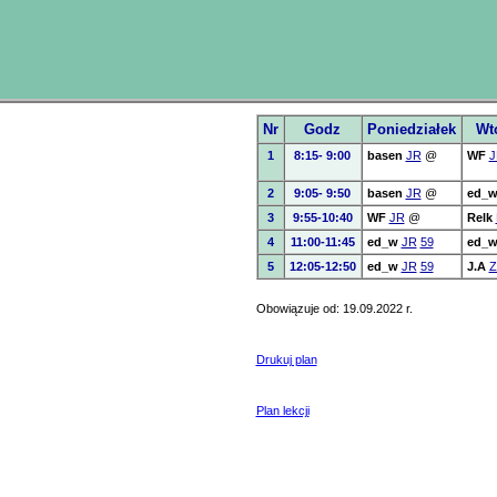
Nr
Godz
Poniedziałek
Wt
1
8:15- 9:00
basen
JR
@
WF
J
2
9:05- 9:50
basen
JR
@
ed_
3
9:55-10:40
WF
JR
@
Relk
4
11:00-11:45
ed_w
JR
59
ed_
5
12:05-12:50
ed_w
JR
59
J.A
Z
Obowiązuje od: 19.09.2022 r.
Drukuj plan
Plan lekcji