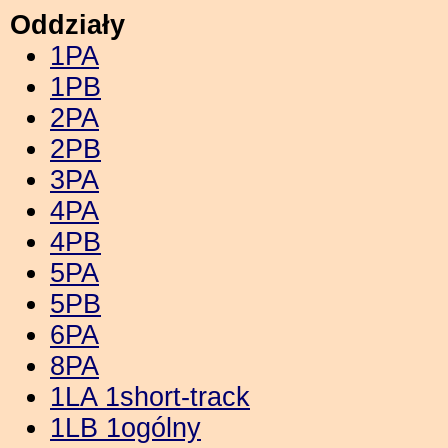
Oddziały
1PA
1PB
2PA
2PB
3PA
4PA
4PB
5PA
5PB
6PA
8PA
1LA 1short-track
1LB 1ogólny