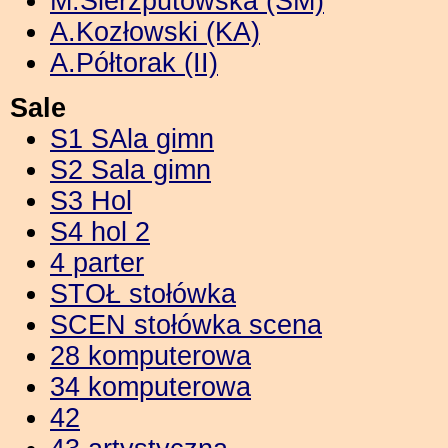
M.Sierzputowska (SM)
A.Kozłowski (KA)
A.Półtorak (II)
Sale
S1 SAla gimn
S2 Sala gimn
S3 Hol
S4 hol 2
4 parter
STOŁ stołówka
SCEN stołówka scena
28 komputerowa
34 komputerowa
42