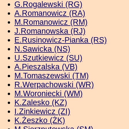
G.Rogalewski (RG)
A.Romanowicz (RA)
M.Romanowicz (RM)
J.Romanowska (RJ)
E.Rusinowicz-Pianka (RS)
N.Sawicka (NS)
U.Szutkiewicz (SU)
A.Pieszalska (VB)
M.Tomaszewski (TM)
R.Werpachowski (WR)
M.Woroniecki (WM)
K.Zalesko (KZ)
I.Zinkiewicz (ZI)
K.Żeszko (ŻK)