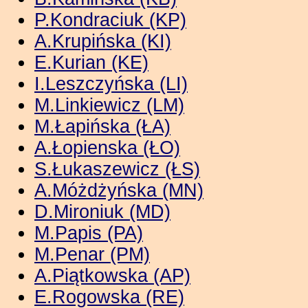
P.Kondraciuk (KP)
A.Krupińska (KI)
E.Kurian (KE)
I.Leszczyńska (LI)
M.Linkiewicz (LM)
M.Łapińska (ŁA)
A.Łopienska (ŁO)
S.Łukaszewicz (ŁS)
A.Móżdżyńska (MN)
D.Mironiuk (MD)
M.Papis (PA)
M.Penar (PM)
A.Piątkowska (AP)
E.Rogowska (RE)