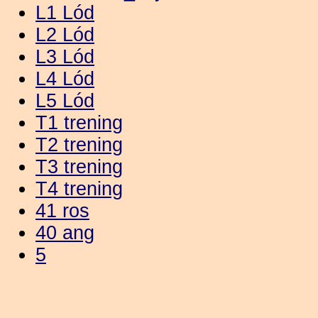
L1 Lód
L2 Lód
L3 Lód
L4 Lód
L5 Lód
T1 trening
T2 trening
T3 trening
T4 trening
41 ros
40 ang
5