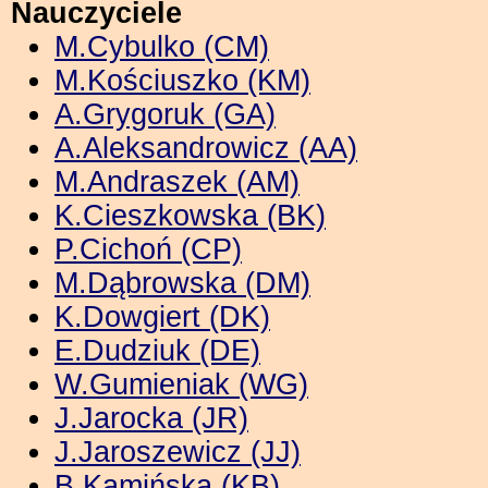
Nauczyciele
M.Cybulko (CM)
M.Kościuszko (KM)
A.Grygoruk (GA)
A.Aleksandrowicz (AA)
M.Andraszek (AM)
K.Cieszkowska (BK)
P.Cichoń (CP)
M.Dąbrowska (DM)
K.Dowgiert (DK)
E.Dudziuk (DE)
W.Gumieniak (WG)
J.Jarocka (JR)
J.Jaroszewicz (JJ)
B.Kamińska (KB)