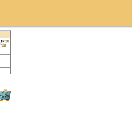
K1P
28
P
58