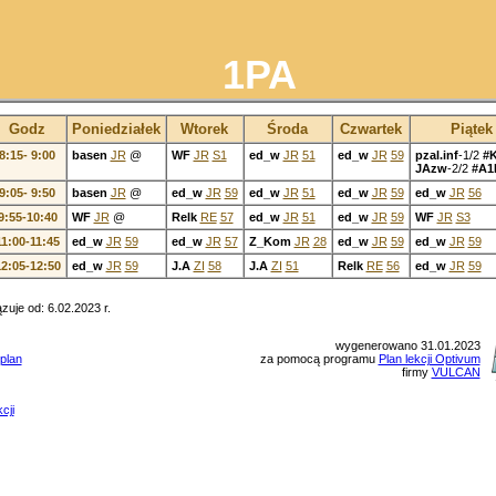
1PA
Godz
Poniedziałek
Wtorek
Środa
Czwartek
Piątek
8:15- 9:00
basen
JR
@
WF
JR
S1
ed_w
JR
51
ed_w
JR
59
pzal.inf
-1/2
#
JAzw
-2/2
#A1
9:05- 9:50
basen
JR
@
ed_w
JR
59
ed_w
JR
51
ed_w
JR
59
ed_w
JR
56
9:55-10:40
WF
JR
@
Relk
RE
57
ed_w
JR
51
ed_w
JR
59
WF
JR
S3
11:00-11:45
ed_w
JR
59
ed_w
JR
57
Z_Kom
JR
28
ed_w
JR
59
ed_w
JR
59
2:05-12:50
ed_w
JR
59
J.A
ZI
58
J.A
ZI
51
Relk
RE
56
ed_w
JR
59
uje od: 6.02.2023 r.
wygenerowano 31.01.2023
plan
za pomocą programu
Plan lekcji Optivum
firmy
VULCAN
cji