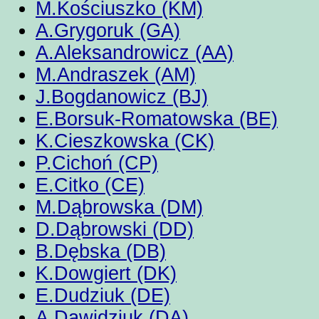
M.Kościuszko (KM)
A.Grygoruk (GA)
A.Aleksandrowicz (AA)
M.Andraszek (AM)
J.Bogdanowicz (BJ)
E.Borsuk-Romatowska (BE)
K.Cieszkowska (CK)
P.Cichoń (CP)
E.Citko (CE)
M.Dąbrowska (DM)
D.Dąbrowski (DD)
B.Dębska (DB)
K.Dowgiert (DK)
E.Dudziuk (DE)
A.Dawidziuk (DA)