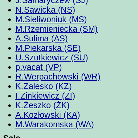
J.Samaryczew (SJ)
N.Sawicka (NS)
M.Sieliwoniuk (MS)
M.Rzemieniecka (SM)
A.Sulima (AS)
M.Piekarska (SE)
U.Szutkiewicz (SU)
p.vacat (VP)
R.Werpachowski (WR)
K.Zalesko (KZ)
I.Zinkiewicz (ZI)
K.Żeszko (ŻK)
A.Kozłowski (KA)
M.Warakomska (WA)