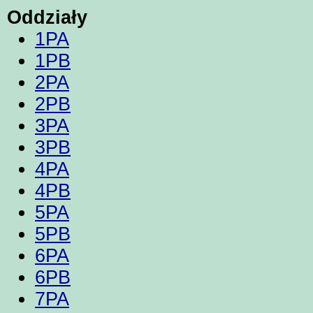
Oddziały
1PA
1PB
2PA
2PB
3PA
3PB
4PA
4PB
5PA
5PB
6PA
6PB
7PA