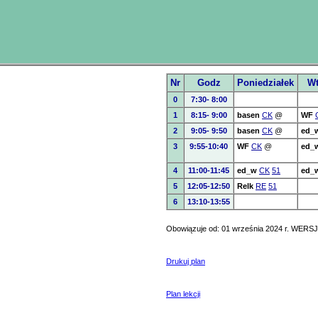
Nr
Godz
Poniedziałek
Wt
0
7:30- 8:00
1
8:15- 9:00
basen
CK
@
WF
2
9:05- 9:50
basen
CK
@
ed_
3
9:55-10:40
WF
CK
@
ed_
4
11:00-11:45
ed_w
CK
51
ed_
5
12:05-12:50
Relk
RE
51
6
13:10-13:55
Obowiązuje od: 01 września 2024 r. WERSJ
Drukuj plan
Plan lekcji