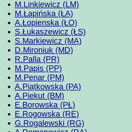
M.Linkiewicz (LM)
M.Łapińska (ŁA)
A.Łopienska (ŁO)
S.Łukaszewicz (ŁS)
S.Markiewicz (MA)
D.Mironiuk (MD)
R.Palla (PR)
M.Papis (PP)
M.Penar (PM)
A.Piątkowska (PA)
A.Piekut (BM)
E.Borowska (PŁ)
E.Rogowska (RE)
G.Rogalewski (RG)