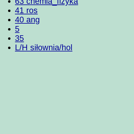
63 chemia_fizyka
41 ros
40 ang
5
35
L/H siłownia/hol