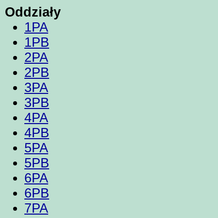
Oddziały
1PA
1PB
2PA
2PB
3PA
3PB
4PA
4PB
5PA
5PB
6PA
6PB
7PA