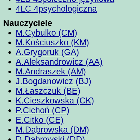
4LC 4psychologiczna
Nauczyciele
M.Cybulko (CM)
M.Kościuszko (KM)
A.Grygoruk (GA)
A.Aleksandrowicz (AA)
M.Andraszek (AM)
J.Bogdanowicz (BJ)
M.Łaszczuk (BE)
K.Cieszkowska (CK)
P.Cichoń (CP)
E.Citko (CE)
M.Dąbrowska (DM)
D.Dąbrowski (DD)