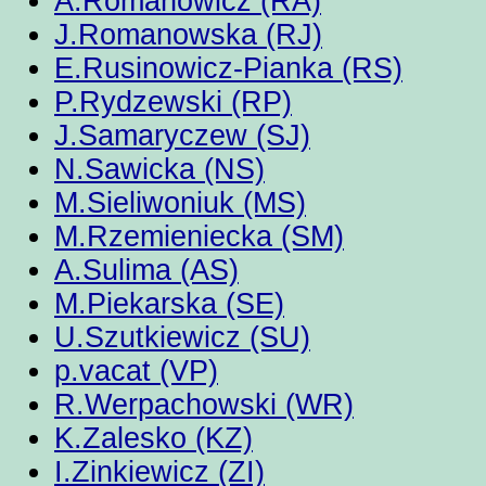
A.Romanowicz (RA)
J.Romanowska (RJ)
E.Rusinowicz-Pianka (RS)
P.Rydzewski (RP)
J.Samaryczew (SJ)
N.Sawicka (NS)
M.Sieliwoniuk (MS)
M.Rzemieniecka (SM)
A.Sulima (AS)
M.Piekarska (SE)
U.Szutkiewicz (SU)
p.vacat (VP)
R.Werpachowski (WR)
K.Zalesko (KZ)
I.Zinkiewicz (ZI)