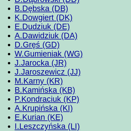
B.Dębska (DB)
K.Dowgiert (DK)
E.Dudziuk (DE)
A.Dawidziuk (DA)
D.Gręś (GD)
W.Gumieniak (WG)
J.Jarocka (JR)
J.Jaroszewicz (JJ)
M.Karny (KR)
B.Kamińska (KB)
P.Kondraciuk (KP)
A.Krupińska (KI)
E.Kurian (KE)
I.Leszczyńska (LI)