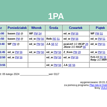
1PA
z
Poniedziałek
Wtorek
Środa
Czwartek
Piątek
9:00
basen
PM
@
WF
PM
S4
ed_w
PM
56
WF
PM
S1
9:50
basen
PM
@
ed_w
PM
56
Relk
RE
51
ed_w
PM
56
ed_w
PM
51
0:40
WF
PM
@
ed_w
PM
56
J.A
SE
57
pzal.inf
-1/2
#K1P
28
ed_w
PM
51
JAzw
-2/2
#A1P
56
1:45
ed_w
PM
56
ed_w
PM
56
ed_w
PM
56
Z_Kom
PM
28
ed_w
PM
51
2:50
ed_w
PM
56
ed_w
PM
56
ed_w
PM
56
Relk-1/2
RE
58
Relp
-2/2
#RP
3:55
ed_w
PM
56
J.A
SE
56
d: 05 lutego 2024 ____________________wer 0117
wygenerowano 18.01.
za pomocą programu
Plan lekcji Opt
firmy
VUL