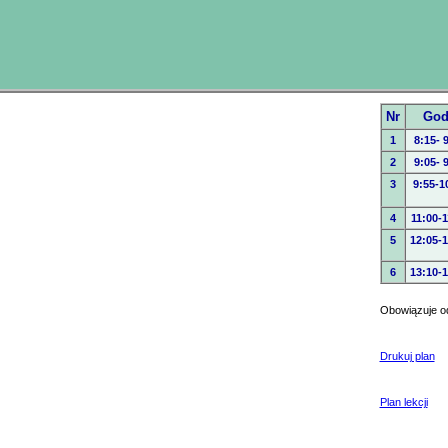
Nr
God
1
8:15- 
2
9:05- 
3
9:55-1
4
11:00-1
5
12:05-1
6
13:10-1
Obowiązuje o
Drukuj plan
Plan lekcji