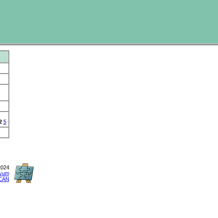
2
5
2024
ivum
CAN