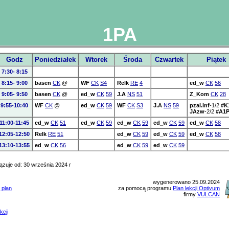
1PA
Godz
Poniedziałek
Wtorek
Środa
Czwartek
Piątek
7:30- 8:15
8:15- 9:00
basen
CK
@
WF
CK
S4
Relk
RE
4
ed_w
CK
56
9:05- 9:50
basen
CK
@
ed_w
CK
59
J.A
NS
51
Z_Kom
CK
28
9:55-10:40
WF
CK
@
ed_w
CK
59
WF
CK
S3
J.A
NS
59
pzal.inf
-1/2
#K
JAzw
-2/2
#A1
11:00-11:45
ed_w
CK
51
ed_w
CK
59
ed_w
CK
59
ed_w
CK
59
ed_w
CK
58
12:05-12:50
Relk
RE
51
ed_w
CK
59
ed_w
CK
59
ed_w
CK
58
13:10-13:55
ed_w
CK
56
ed_w
CK
59
ed_w
CK
59
zuje od: 30 września 2024 r
wygenerowano 25.09.2024
 plan
za pomocą programu
Plan lekcji Optivum
firmy
VULCAN
kcji