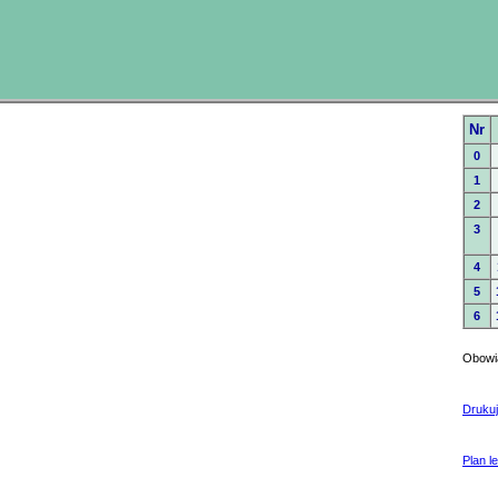
Nr
0
1
2
3
4
5
6
Obowią
Drukuj
Plan le