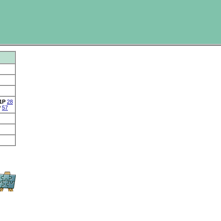
1P
28
P
57