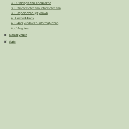
3LD 3biologiczno-chemiczna
3LE 3matematyczno-informatyczna
3LF 3społeczno-językowa
4LA 4short-track
4LB 4przyrodniczo-informatyczna
4LC 4ogólna
Nauczyciele
Sale