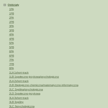
Oddziały
1PA
1PB
2PA
2PB
3PA
3PB
4PA
4PB
5PA
5PB
6PA
6PB
7PA
7PB
8PA
1LA 1short-track
1LB 1społeczno-językowa/psychologicznz
2LA 2short-track
2LB 2biologiczno-chemiczna/matematyczno-informatyczna
2LC 2ogólna/psychologiczna
2LD 2społeczno-językowa
3LA 3short-track
3LB 3ogólny
3LC 3psychologiczna