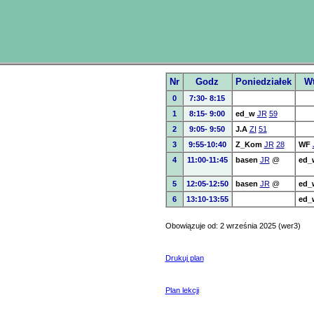
Nr
Godz
Poniedziałek
W
0
7:30- 8:15
1
8:15- 9:00
ed_w
JR
59
2
9:05- 9:50
J.A
ZI
51
3
9:55-10:40
Z_Kom
JR
28
WF
4
11:00-11:45
basen
JR
@
ed_
5
12:05-12:50
basen
JR
@
ed_
6
13:10-13:55
ed_
Obowiązuje od: 2 września 2025 (wer3)
Drukuj plan
Plan lekcji