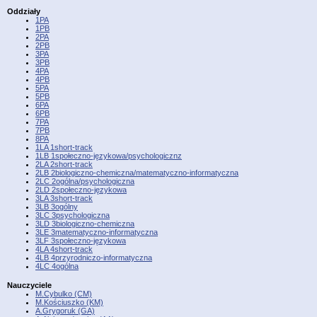
Oddziały
1PA
1PB
2PA
2PB
3PA
3PB
4PA
4PB
5PA
5PB
6PA
6PB
7PA
7PB
8PA
1LA 1short-track
1LB 1społeczno-językowa/psychologicznz
2LA 2short-track
2LB 2biologiczno-chemiczna/matematyczno-informatyczna
2LC 2ogólna/psychologiczna
2LD 2społeczno-językowa
3LA 3short-track
3LB 3ogólny
3LC 3psychologiczna
3LD 3biologiczno-chemiczna
3LE 3matematyczno-informatyczna
3LF 3społeczno-językowa
4LA 4short-track
4LB 4przyrodniczo-informatyczna
4LC 4ogólna
Nauczyciele
M.Cybulko (CM)
M.Kościuszko (KM)
A.Grygoruk (GA)