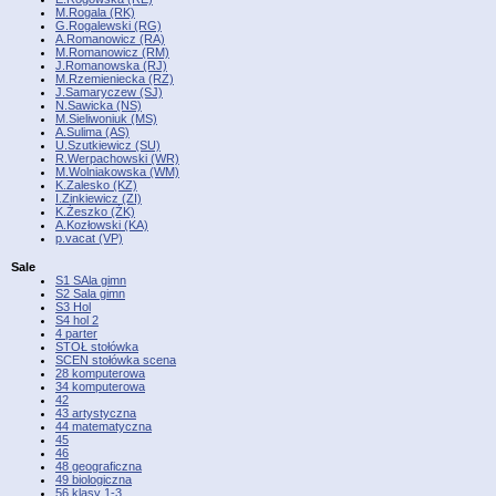
M.Rogala (RK)
G.Rogalewski (RG)
A.Romanowicz (RA)
M.Romanowicz (RM)
J.Romanowska (RJ)
M.Rzemieniecka (RZ)
J.Samaryczew (SJ)
N.Sawicka (NS)
M.Sieliwoniuk (MS)
A.Sulima (AS)
U.Szutkiewicz (SU)
R.Werpachowski (WR)
M.Wolniakowska (WM)
K.Zalesko (KZ)
I.Zinkiewicz (ZI)
K.Żeszko (ŻK)
A.Kozłowski (KA)
p.vacat (VP)
Sale
S1 SAla gimn
S2 Sala gimn
S3 Hol
S4 hol 2
4 parter
STOŁ stołówka
SCEN stołówka scena
28 komputerowa
34 komputerowa
42
43 artystyczna
44 matematyczna
45
46
48 geograficzna
49 biologiczna
56 klasy 1-3