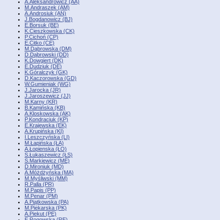
A.Aleksandrowicz (AA)
M.Andraszek (AM)
A.Androsiuk (AN)
J.Bogdanowicz (BJ)
E.Borsuk (BE)
K.Cieszkowska (CK)
P.Cichoń (CP)
E.Citko (CE)
M.Dąbrowska (DM)
D.Dąbrowski (DD)
K.Dowgiert (DK)
E.Dudziuk (DE)
K.Góralczyk (GK)
D.Kaczorowska (GD)
W.Gumieniak (WG)
J.Jarocka (JR)
J.Jaroszewicz (JJ)
M.Karny (KR)
B.Kamińska (KB)
A.Kloskowska (AK)
P.Kondraciuk (KP)
E.Krajewska (EK)
A.Krupińska (KI)
I.Leszczyńska (LI)
M.Łapińska (ŁA)
A.Łopienska (ŁO)
S.Łukaszewicz (ŁS)
S.Markiewicz (ME)
D.Mironiuk (MD)
A.Móżdżyńska (MA)
M.Myśliwski (MM)
R.Palla (PR)
M.Papis (PP)
M.Penar (PM)
A.Piątkowska (PA)
M.Piekarska (PK)
A.Piekut (PE)
E.Rogowska (RE)