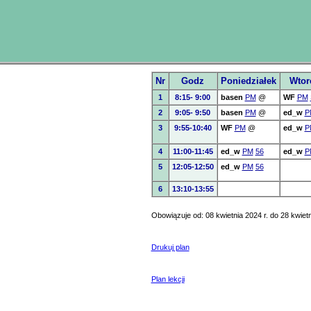
Nr
Godz
Poniedziałek
Wtor
1
8:15- 9:00
basen
PM
@
WF
PM
2
9:05- 9:50
basen
PM
@
ed_w
P
3
9:55-10:40
WF
PM
@
ed_w
P
4
11:00-11:45
ed_w
PM
56
ed_w
P
5
12:05-12:50
ed_w
PM
56
6
13:10-13:55
Obowiązuje od: 08 kwietnia 2024 r. do 28 kwietn
Drukuj plan
Plan lekcji