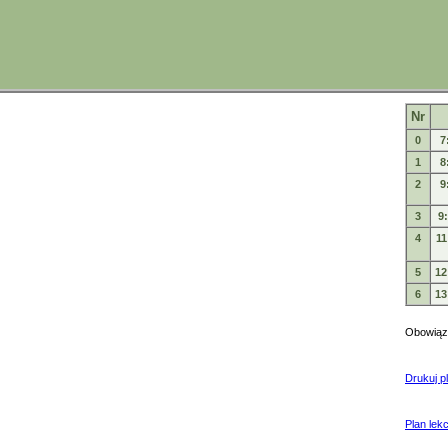
Nr
0
7
1
8
2
9
3
9
4
11
5
12
6
13
Obowiązu
Drukuj p
Plan lekc