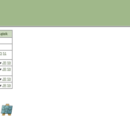
iątek
ZI
51
w
JR
59
w
JR
59
w
JR
59
w
JR
59