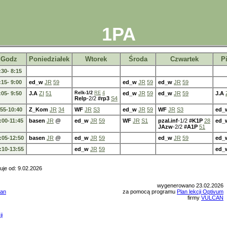
1PA
Godz
Poniedziałek
Wtorek
Środa
Czwartek
P
:30- 8:15
:15- 9:00
ed_w
JR
59
ed_w
JR
59
ed_w
JR
59
:05- 9:50
J.A
ZI
51
Relk-1/2
RE
4
ed_w
JR
59
ed_w
JR
59
J.A
Relp
-2/2
#rp3
S4
:55-10:40
Z_Kom
JR
34
WF
JR
S3
ed_w
JR
59
WF
JR
S3
ed_
:00-11:45
basen
JR
@
ed_w
JR
59
WF
JR
S1
pzal.inf
-1/2
#K1P
28
ed_
JAzw
-2/2
#A1P
51
:05-12:50
basen
JR
@
ed_w
JR
59
ed_w
JR
59
ed_
:10-13:55
ed_w
JR
59
ed_
je od: 9.02.2026
wygenerowano 23.02.2026
lan
za pomocą programu
Plan lekcji Optivum
firmy
VULCAN
ji